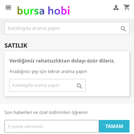
shopping_cart



SATILIK
Verdiğimiz rahatsızlıktan dolayı özür dileriz.
Aradığınız şey için tekrar arama yapın

Son haberleri ve özel indirimleri öğrenin