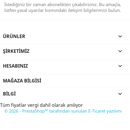
İstediğiniz bir zaman abonelikten çıkabilirsiniz. Bu amaçla,
lütfen yasal uyarılar kısmındaki iletişim bilgilerimizi bulun.
ÜRÜNLER

ŞIRKETIMIZ

HESABINIZ

MAĞAZA BILGISI
BILGI

Tüm fiyatlar vergi dahil olarak anılıyor
© 2026 - PrestaShop™ tarafından sunulan E-Ticaret yazılımı