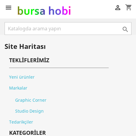
shopping_cart



Site Haritası
TEKLIFLERIMIZ
Yeni ürünler
Markalar
Graphic Corner
Studio Design
Tedarikçiler
KATEGORILER