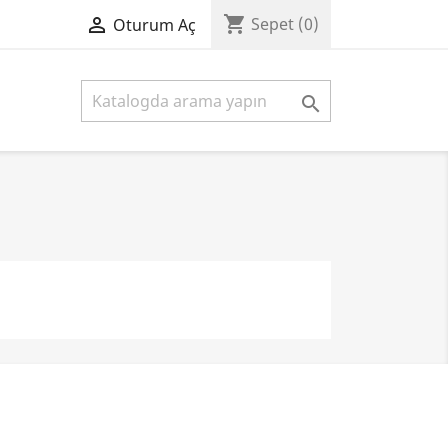
shopping_cart

Sepet
(0)
Oturum Aç
