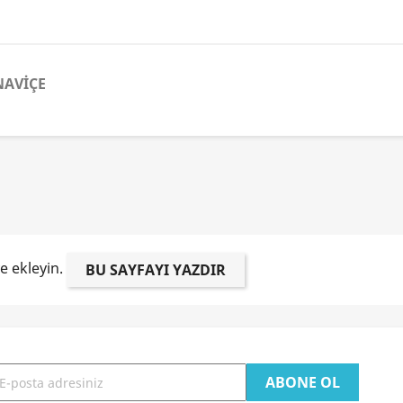
NAVİÇE
ye ekleyin.