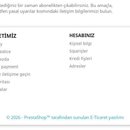
tediğiniz bir zaman abonelikten çıkabilirsiniz. Bu amaçla,
tfen yasal uyarılar kısmındaki iletişim bilgilerimizi bulun.
ETIMIZ
HESABINIZ
Kişisel bilgi
ry
Siparişler
Notice
Kredi fişleri
mızda
Adresler
e payment
 iletişime geçin
ritası
alar
© 2026 - PrestaShop™ tarafından sunulan E-Ticaret yazılımı