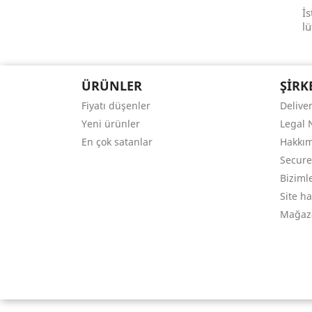
İs
lü
ÜRÜNLER
ŞIRK
Fiyatı düşenler
Delive
Yeni ürünler
Legal 
En çok satanlar
Hakkı
Secur
Bizimle
Site ha
Mağaz